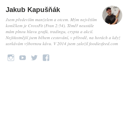
Jakub Kapušňák
Jsem především manželem a otcem. Mým největším
koníčkem je CrossFit (Fran 2:54). Téměř neustále
mám plnou hlavu grafů, tradingu, crypta a akcií.
Nejšťastnější jsem během cestování, v přírodě, na horách a když
usrkávám výbornou kávu. V 2014 jsem založil foodiesfeed.com