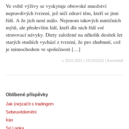
Ve světě výživy se vyskytuje obrovské množství
nepravdivých tvrzení, jež ničí zdraví těm, kteří se jimi
řídí. A že jich není málo. Nejenom takových nutričních
mýtů, ale především lidí, kteří dle nich řídí své
stravovací návyky. Diety založené na několik desítek let
starých studiích vychází z tvrzení, že pro zhubnutí, což
je mimochodem ve společnosti […]
v
2015-2021
|
16/10/2015
|
Komentář
Oblíbené příspěvky
Jak (ne)začít s tradingem
Sebeuvědomění
Írán
Srí Lanka