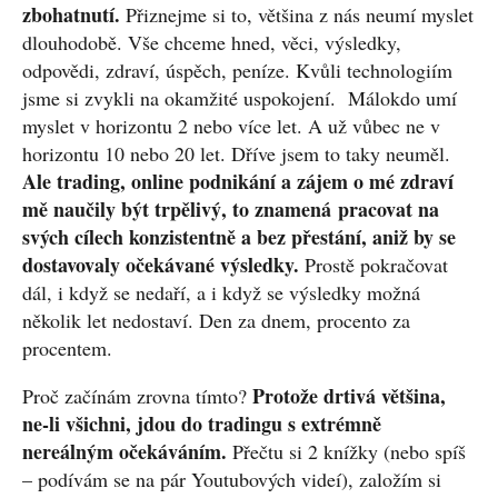
zbohatnutí.
Přiznejme si to, většina z nás neumí myslet
dlouhodobě. Vše chceme hned, věci, výsledky,
odpovědi, zdraví, úspěch, peníze. Kvůli technologiím
jsme si zvykli na okamžité uspokojení. Málokdo umí
myslet v horizontu 2 nebo více let. A už vůbec ne v
horizontu 10 nebo 20 let. Dříve jsem to taky neuměl.
Ale trading, online podnikání a zájem o mé zdraví
mě naučily být trpělivý, to znamená pracovat na
svých cílech konzistentně a bez přestání, aniž by se
dostavovaly očekávané výsledky.
Prostě pokračovat
dál, i když se nedaří, a i když se výsledky možná
několik let nedostaví. Den za dnem, procento za
procentem.
Protože drtivá většina,
Proč začínám zrovna tímto?
ne-li všichni, jdou do tradingu s extrémně
nereálným očekáváním.
Přečtu si 2 knížky (nebo spíš
– podívám se na pár Youtubových videí), založím si