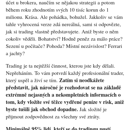
účet u brokera, naučím se nějakou strategii a potom
během roku zhodnotím svých 10 tisíc korun do 1
milionu. Krása. Ale pohádka, bohužel. Jakkoliv se vám
tahle vyhrocená verze zdá nereálná, sami si odpovězte,
jak si trading vlastně představujete. Aniž byste o něm
cokoliv věděli. Bohatství? Hodně peněz za málo práce?
Sezení u počítače? Pohoda? Místní nezávislost? Ferrari
a jachty?
Trading je ta nejtěžší činnost, kterou jste kdy dělali.
Nepřeháním. To vám potvrdí každý profesionální trader,
Zatím si neodkážete
který uspěl a živí se tím.
představit, jak náročné je rozhodovat se na základě
extrémně nejasných a nekompletních informacích o
tom, kdy vložíte své těžce vydřené peníze v risk, aniž
byste tušili jak obchod dopadne.
Jak složité je
přijmout zodpovědnost za všechny své ztráty.
Minimálně 95% lidí, kteří se do tradingu pustí,