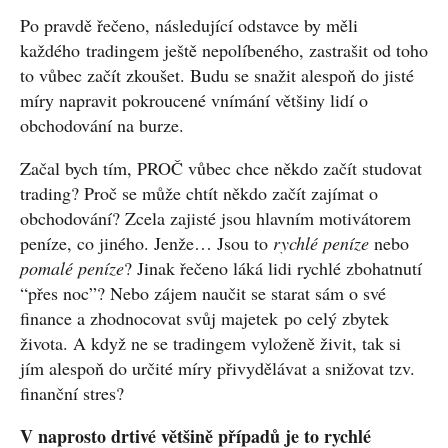
Po pravdě řečeno, následující odstavce by měli
každého tradingem ještě nepolíbeného, zastrašit od toho
to vůbec začít zkoušet. Budu se snažit alespoň do jisté
míry napravit pokroucené vnímání většiny lidí o
obchodování na burze.
Začal bych tím, PROČ vůbec chce někdo začít studovat
trading? Proč se může chtít někdo začít zajímat o
obchodování? Zcela zajisté jsou hlavním motivátorem
peníze, co jiného. Jenže… Jsou to
rychlé peníze
nebo
pomalé peníze
? Jinak řečeno láká lidi rychlé zbohatnutí
“přes noc”? Nebo zájem naučit se starat sám o své
finance a zhodnocovat svůj majetek po celý zbytek
života. A když ne se tradingem vyloženě živit, tak si
jím alespoň do určité míry přivydělávat a snižovat tzv.
finanční stres?
V naprosto drtivé většině případů je to rychlé