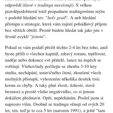
odpovědí (
které v tradingu neexistují
). S velkou
pravděpodobností totiž propadnete tradingovému mýtu
v podobě hledání tzv. “
holy grail
“. A neb hledání
přístupu a strategie, která vám zajistí pohádkový příjem
bez větších obtíží. Prostě budete hledat tak jako jste v
životě zvyklí “
jistotu
“.
Pokud se vám podaří přežít těchto 2-4 let bez toho, aniž
byste přišli o všechen kapitál, zdravý rozum, trpělivost,
naděje nebo dokonce své přátelé, šance na úspěch se
zvětšují. Všehovšudy počítejte se zhruba 3-10 lety
studia, nechápání, ustavičného čtení, zkoušení všech
možných přístupů, vyhozením několika desítek tisíc
korun za chyby. A taky plné zlosti, úzkosti, stavů
bezmoci a prostě všeho negativního, co si jenom
dokážete představit. Opět, nepřeháním. Prošel jsem si
naprosto vším. Osobně se tradingu věnuji od svých 20
let, tzn. teď je to cca 5 let (narozen 1991), a ještě “tam