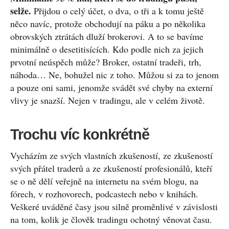
selže.
Přijdou o celý účet, o dva, o tři a k tomu ještě
něco navíc, protože obchodují na páku a po několika
obrovských ztrátách dluží brokerovi. A to se bavíme
minimálně o desetitisících. Kdo podle nich za jejich
prvotní neúspěch může? Broker, ostatní tradeři, trh,
náhoda… Ne, bohužel nic z toho. Můžou si za to jenom
a pouze oni sami, jenomže svádět své chyby na externí
vlivy je snazší. Nejen v tradingu, ale v celém životě.
Trochu víc konkrétně
Vycházím ze svých vlastních zkušeností, ze zkušeností
svých přátel traderů a ze zkušeností profesionálů, kteří
se o ně dělí veřejně na internetu na svém blogu, na
fórech, v rozhovorech, podcastech nebo v knihách.
Veškeré uváděné časy jsou silně proměnlivé v závislosti
na tom, kolik je člověk tradingu ochotný věnovat času.