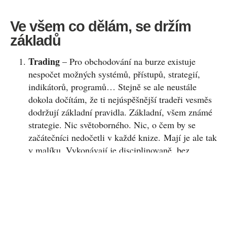
Ve všem co dělám, se držím
základů
Trading
– Pro obchodování na burze existuje
nespočet možných systémů, přístupů, strategií,
indikátorů, programů… Stejně se ale neustále
dokola dočítám, že ti nejúspěšnější tradeři vesměs
dodržují základní pravidla. Základní, všem známé
strategie. Nic světoborného. Nic, o čem by se
začátečníci nedočetli v každé knize. Mají je ale tak
v malíku. Vykonávají je disciplinovaně, bez
mrknutí oka. A právě to je odlišuje od těch, co na
burze ztrácí. Proto se zaměřuji na základní
pravidla a ty se snažím vrýt si pod kůži neustálým
opakováním. Nehledám
Svatý grál
, jak se tento
termín v žargonu traderů s oblibou používá, který
by mi prozradil, kam se bude cena v několika