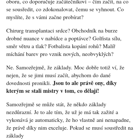
oboru, co doporučuje začátečníkovi – čím začít, na co
se sousředit, co zdokonalovat, čemu se vyhnout. Co
myslíte, že s vámi začne probírat?
Chirurg transplantaci srdce? Obchodník na burze
drobné nuance v nabídce a poptávce? Golfista sílu,
směr větru a tlak? Fotbalista kopání rohů? Malíř
míchání barev pro vznik nových, neobvyklých?
Ne. Samozřejmě, že základy. Moc dobře totiž ví, že
nejen, že se jimi musí začít, abychom do dané
Jsou to ale právě ony, díky
dovednosti pronikli.
kterým se stali mistry v tom, co dělají!
Samozřejmě se může stát, že někdo základy
nezdůrazní. Je to ale tím, že už je má tak zažité a
vykonává je automaticky, že ho vlastně ani nenapadne,
že právě díky nim exceluje. Pokud se musí soustředit na
základy